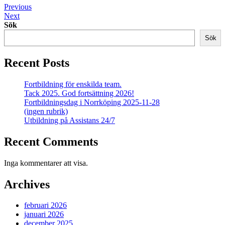
Inläggsnavigering
Previous
Next
Sök
Sök
Recent Posts
Fortbildning för enskilda team.
Tack 2025. God fortsättning 2026!
Fortbildningsdag i Norrköping 2025-11-28
(ingen rubrik)
Utbildning på Assistans 24/7
Recent Comments
Inga kommentarer att visa.
Archives
februari 2026
januari 2026
december 2025