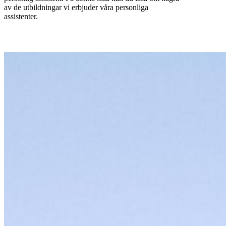
av de utbildningar vi erbjuder våra personliga
assistenter.