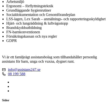
Arbetsmiljö
Ergonomi – förflyttningsteknik
Grundläggande hygienrutiner
Socialdokumentation och Genomförandeplan
LSS-lagen, Lex Sarah – anmälnings- och rapporteringsskyldighet
Hjärt- och lungräddning & luftvägsstopp
Brandskyddsutbildning
FN-barnkonventionen
Försäkringskassan och nya regler
GDPR
Vi är ett familjeägt assistansbolag som tillhandahåller personlig
assistans för barn, unga och vuxna, dygnet runt.
info@assistans247.se
08 199 588
Sidor