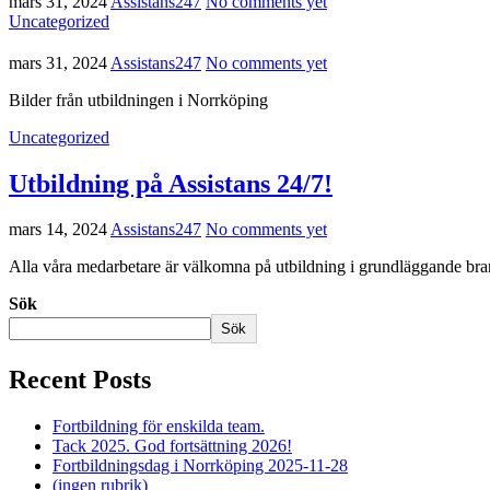
mars 31, 2024
Assistans247
No comments yet
Uncategorized
mars 31, 2024
Assistans247
No comments yet
Bilder från utbildningen i Norrköping
Uncategorized
Utbildning på Assistans 24/7!
mars 14, 2024
Assistans247
No comments yet
Alla våra medarbetare är välkomna på utbildning i grundläggande b
Sök
Sök
Recent Posts
Fortbildning för enskilda team.
Tack 2025. God fortsättning 2026!
Fortbildningsdag i Norrköping 2025-11-28
(ingen rubrik)