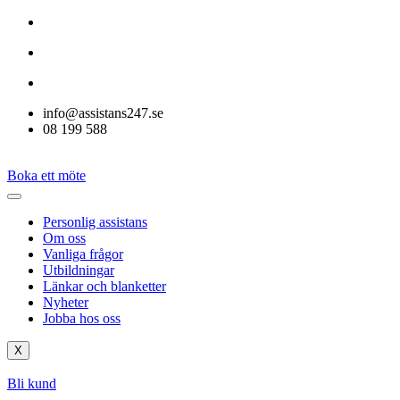
Skip to
content
info@assistans247.se
08 199 588
Boka ett möte
Personlig assistans
Om oss
Vanliga frågor
Utbildningar
Länkar och blanketter
Nyheter
Jobba hos oss
X
Bli kund