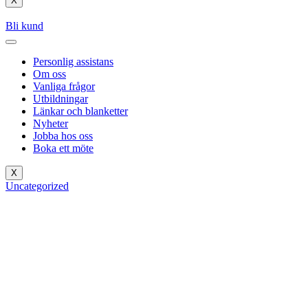
X
Bli kund
Personlig assistans
Om oss
Vanliga frågor
Utbildningar
Länkar och blanketter
Nyheter
Jobba hos oss
Boka ett möte
X
Uncategorized