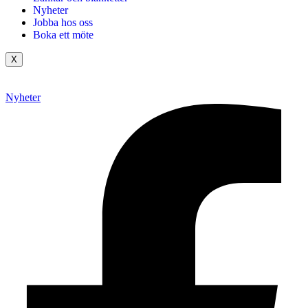
Nyheter
Jobba hos oss
Boka ett möte
X
Nyheter