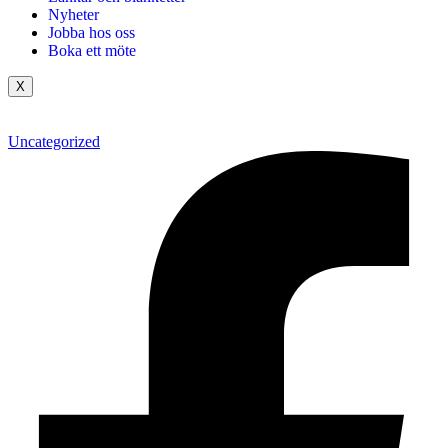
Nyheter
Jobba hos oss
Boka ett möte
X
Uncategorized