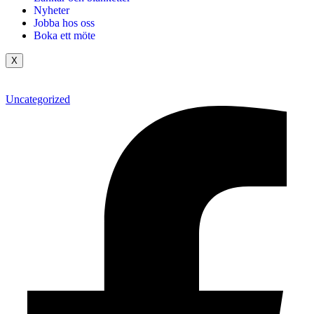
Nyheter
Jobba hos oss
Boka ett möte
X
Uncategorized