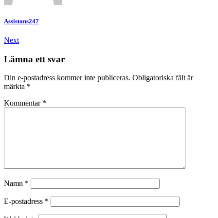
Assistans247
Inläggsnavigering
Next
Lämna ett svar
Din e-postadress kommer inte publiceras.
Obligatoriska fält är
märkta
*
Kommentar
*
Namn
*
E-postadress
*