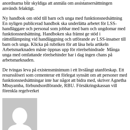
anordnarna blir skyldiga att anmäla om assistansersättningen
används felaktigt.
Ny handbok om stöd till barn och unga med funktionsnedsättning
En nyligen publicerad handbok ska underlätta arbetet för LSS-
handläggare och personal som jobbar med barn och ungdomar med
funktionsnedsättning. Handboken ska främst ge stöd i
rättstillämpning vid handläggning och utförande av LSS-insatser till
barn och unga. Klicka på rubriken för att läsa hela artikeln
Arbetsmarknaden måste öppnas upp för rörelsehindrade Många
unga med omfattande rörelsehinder har i dag ingen chans på
arbetsmarknaden.
De tvingas leva på existensminimum i ett livslångt utanförskap. Ett
resursslöseri som cementerar ett förlegat synsätt om att personer med
funktionsnedsättningar inte har något att bidra med, skriver Agnetha
Mbuyamba, förbundsordförande, RBU. Försäkringskassan vill
förenkla regelverket